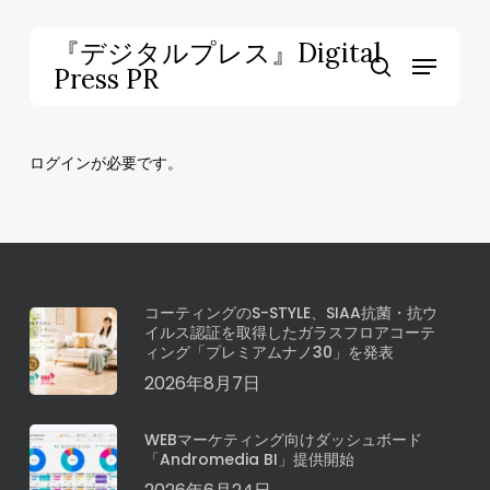
Skip
to
『デジタルプレス』Digital
Menu
main
Press PR
search
content
ログインが必要です。
コーティングのS-STYLE、SIAA抗菌・抗ウ
イルス認証を取得したガラスフロアコーテ
ィング「プレミアムナノ30」を発表
2026年8月7日
WEBマーケティング向けダッシュボード
「Andromedia BI」提供開始