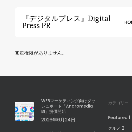
Skip
to
『デジタルプレス』Digital
main
HO
Press PR
content
Hit enter to search or ESC to close
閲覧権限がありません。
WEBマーケティング向けダッ
カテゴリー
シュボード「Andromedia
BI」提供開始
1
Featured
2026年6月24日
2
グルメ