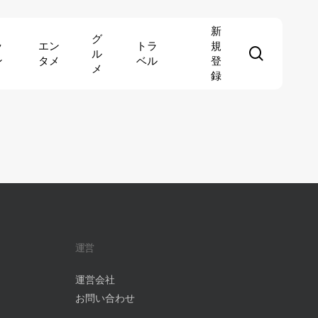
新
グ
ッ
エン
トラ
規
search
ル
ン
タメ
ベル
登
メ
録
運営
運営会社
お問い合わせ